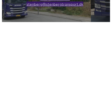
stenberg@stenbergtransport.dk
Stenberg A/S er godkendt
affaldstransportør
Der findes mange typer affald. Noget kan læsses i
samme container, andet skal man ikke blande
sammen. Har man flere typer affald kan det være en
ide at få en rum-opdelt container, eller en stak “Big
bags”, så kan man fylde dem i sit helt eget tempo.
Ønsker man ikke at læsse containeren selv, kan man
bestille en “Grabbil” der kommer ud og grabber
affaldet op.