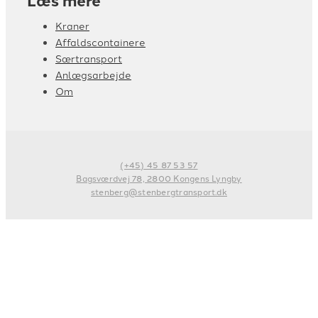
Kraner
Affaldscontainere
Særtransport
Anlægsarbejde
Om
(+45) 45 87 53 57
Bagsværdvej 78, 2800 Kongens Lyngby
stenberg@stenbergtransport.dk