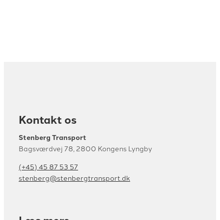
formularen, og vi ringer til dig hurtigst muligt.
Kontakt os
Stenberg Transport
Bagsværdvej 78, 2800 Kongens Lyngby
(+45) 45 87 53 57
stenberg@stenbergtransport.dk
Læs mere