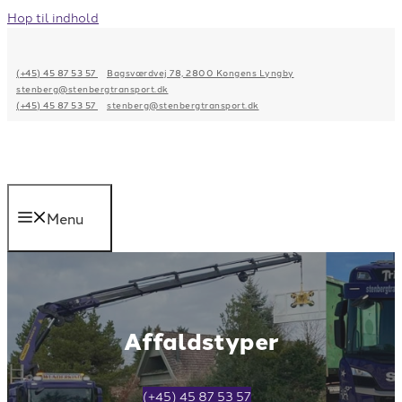
Hop til indhold
(+45) 45 87 53 57
Bagsværdvej 78, 2800 Kongens Lyngby
stenberg@stenbergtransport.dk
(+45) 45 87 53 57
stenberg@stenbergtransport.dk
Menu
Affaldstyper
(+45) 45 87 53 57