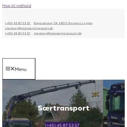
Hop til indhold
(+45) 45 87 53 57
Bagsværdvej 78, 2800 Kongens Lyngby
stenberg@stenbergtransport.dk
(+45) 45 87 53 57
stenberg@stenbergtransport.dk
Menu
Særtransport
(+45) 45 87 53 57