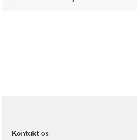
Få et uforpligtende tilbud
Skal vi tage direkte kontakt til dig? Benyt dig af
formularen, og vi ringer til dig hurtigst muligt.
Kontakt os